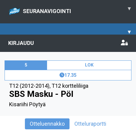
▾
SEURANAVIGOINTI
▾
KIRJAUDU
5
LOK
17.35
T12 (2012-2014)
,
T12 kortteliliiga
SBS Masku - PöI
Kisariihi Pöytyä
Otteluennakko
Otteluraportti