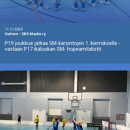
11.11.2025
Uutinen
-
SBS Masku ry
P19 joukkue jatkaa SM-karsintojen 1. kierrokselle -
vastaan P17 ikäluokan SM- hopeamitalistit