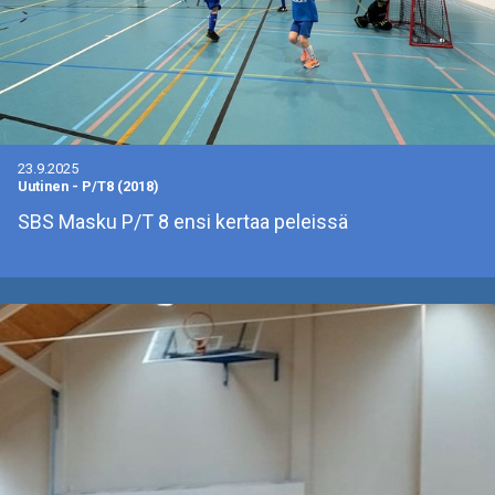
23.9.2025
Uutinen
-
P/T8 (2018)
SBS Masku P/T 8 ensi kertaa peleissä