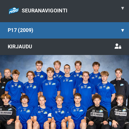
▾
SEURANAVIGOINTI
P17 (2009)
▾
KIRJAUDU
Previous
Nex