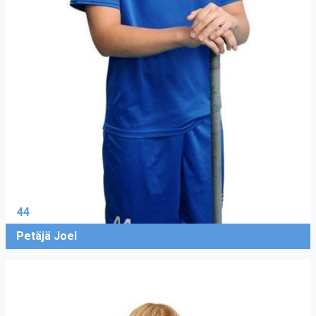
44
Petäjä Joel