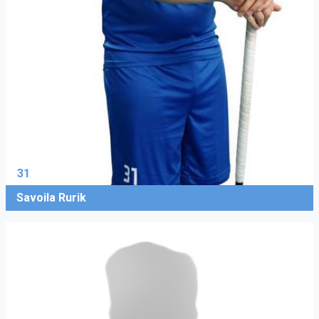
31
Savoila Rurik