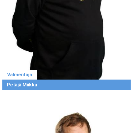
Valmentaja
Petäjä Miikka