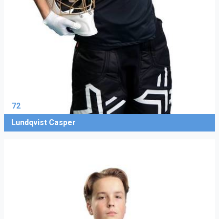
72
Lundqvist Casper