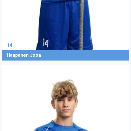
14
Haapanen Jooa