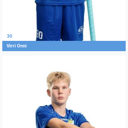
30
Virri Onni