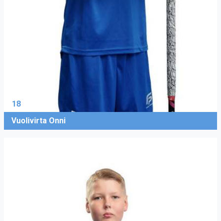
18
Vuolivirta Onni