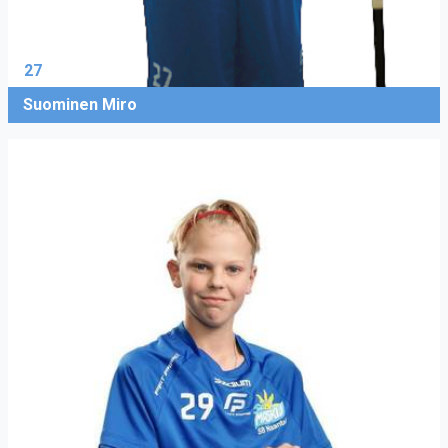
27
Suominen Miro