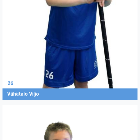
26
Vähätalo Viljo