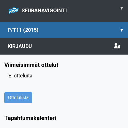
▾
SEURANAVIGOINTI
P/T11 (2015)
▾
KIRJAUDU
Viimeisimmät ottelut
Ei otteluita
Ottelulista
Tapahtumakalenteri