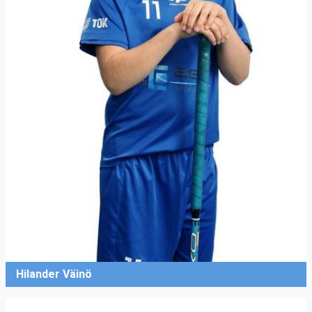
Hilander Väinö