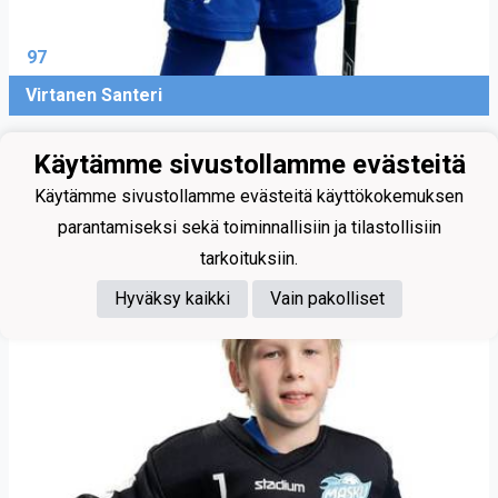
97
Virtanen Santeri
Maalivahti
Käytämme sivustollamme evästeitä
Käytämme sivustollamme evästeitä käyttökokemuksen
parantamiseksi sekä toiminnallisiin ja tilastollisiin
tarkoituksiin.
Hyväksy kaikki
Vain pakolliset