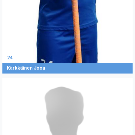
24
Kärkkäinen Jooa