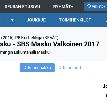
Arkisto
▾
SEURAN ETUSIVU
RYHMÄT
▾
▾
JOUKKUE
TOIMIHENKILÖT
 (2016)
,
P8 Kortteliliiga (KEVÄT)
isku - SBS Masku Valkoinen 2017
ingin Liikuntahalli Masku
Otteluennakko
Otteluraportti
J