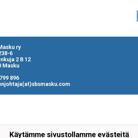
Masku ry
238-6
inkuja 2 B 12
0 Masku
799 896
enjohtaja(at)sbsmasku.com
Käytämme sivustollamme evästeitä