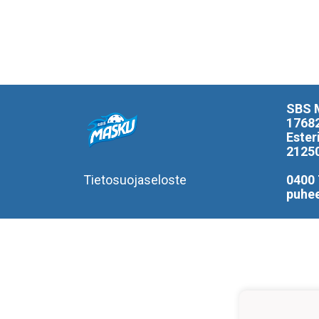
SBS 
1768
Ester
2125
Tietosuojaseloste
0400 
puhe