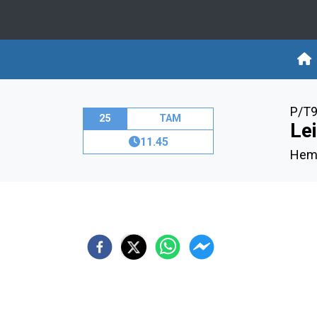
P/T9
25
TAM
Le
11.45
Hemm