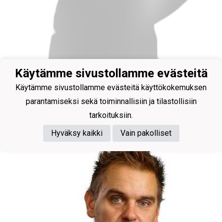
Käytämme sivustollamme evästeitä
Valmentaja
Käytämme sivustollamme evästeitä käyttökokemuksen
Berg Tomi
parantamiseksi sekä toiminnallisiin ja tilastollisiin
tarkoituksiin.
Hyväksy kaikki
Vain pakolliset