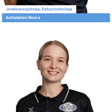
Joukkueenjohtaja, Rahastonhoitaja
Anttalainen Noora