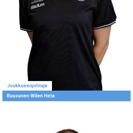
Joukkueenjohtaja
Ruusunen-Wilen Heta