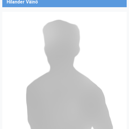
Hilander Väinö