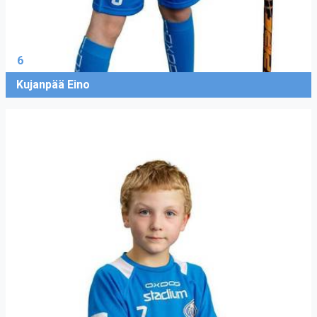
6
Kujanpää Eino