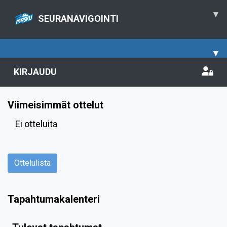
▾
SEURANAVIGOINTI
▾
KIRJAUDU
Viimeisimmät ottelut
Ei otteluita
Ottelulista
Tapahtumakalenteri