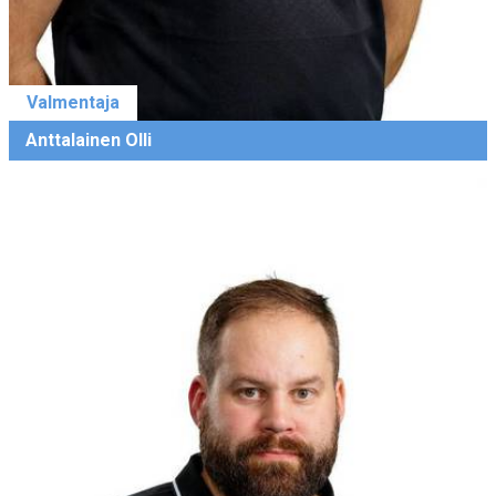
Valmentaja
Anttalainen Olli