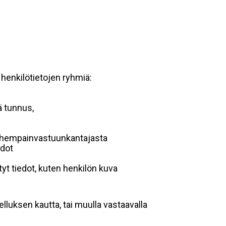
 henkilötietojen ryhmiä:
ä tunnus,
 vanhempainvastuunkantajasta
edot
yt tiedot, kuten henkilön kuva
lluksen kautta, tai muulla vastaavalla