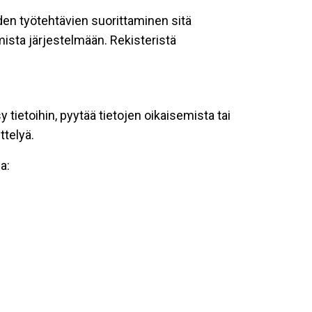
oiden työtehtävien suorittaminen sitä
ista järjestelmään. Rekisteristä
tietoihin, pyytää tietojen oikaisemista tai
ttelyä.
a: