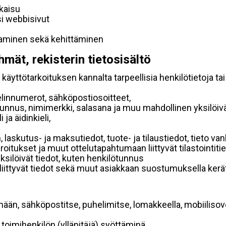
lkaisu
si webbisivut
taminen sekä kehittäminen
hmät, rekisterin tietosisältö
käyttötarkoituksen kannalta tarpeellisia henkilötietoja tai
elinnumerot, sähköpostiosoitteet,
ätunnus, nimimerkki, salasana ja muu mahdollinen yksilöiv
ja äidinkieli,
, laskutus- ja maksutiedot, tuote- ja tilaustiedot, tieto
 varoitukset ja muut ottelutapahtumaan liittyvät tilastointiti
yksilöivät tiedot, kuten henkilötunnus
 liittyvät tiedot sekä muut asiakkaan suostumuksella kerät
mään, sähköpostitse, puhelimitse, lomakkeella, mobiilisove
i toimihenkilön (ylläpitäjä) syöttäminä