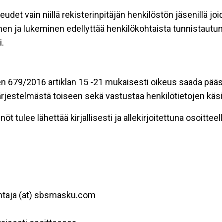
eudet vain niillä rekisterinpitäjän henkilöstön jäsenillä j
nen ja lukeminen edellyttää henkilökohtaista tunnistautum
.
n 679/2016 artiklan 15 -21 mukaisesti oikeus saada pääsy 
t järjestelmästä toiseen sekä vastustaa henkilötietojen käsi
öt tulee lähettää kirjallisesti ja allekirjoitettuna osoitteell
htaja (at) sbsmasku.com