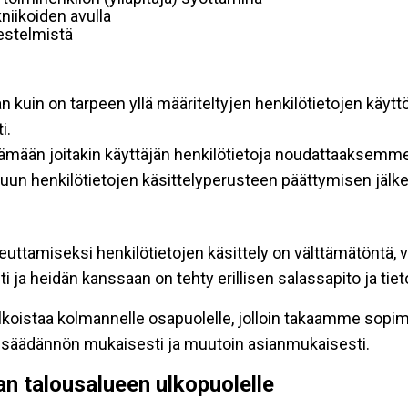
niikoiden avulla
rjestelmistä
an kuin on tarpeen yllä määriteltyjen henkilötietojen käytt
i.
ttämään joitakin käyttäjän henkilötietoja noudattaaksemme
un henkilötietojen käsittelyperusteen päättymisen jälk
teuttamiseksi henkilötietojen käsittely on välttämätöntä, v
 ja heidän kanssaan on tehty erillisen salassapito ja tie
koistaa kolmannelle osapuolelle, jolloin takaamme sopimus
insäädännön mukaisesti ja muutoin asianmukaisesti.
pan talousalueen ulkopuolelle