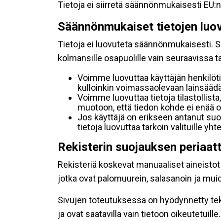
Tietoja ei siirretä säännönmukaisesti EU:n
Säännönmukaiset tietojen luo
Tietoja ei luovuteta säännönmukaisesti. Se
kolmansille osapuolille vain seuraavissa 
Voimme luovuttaa käyttäjän henkilöti
kulloinkin voimassaolevaan lainsäädän
Voimme luovuttaa tietoja tilastollista,
muotoon, että tiedon kohde ei enää ol
Jos käyttäjä on erikseen antanut s
tietoja luovuttaa tarkoin valituille y
Rekisterin suojauksen periaat
Rekisteriä koskevat manuaaliset aineistot s
jotka ovat palomuurein, salasanoin ja muid
Sivujen toteutuksessa on hyödynnetty tekni
ja ovat saatavilla vain tietoon oikeutetuille.