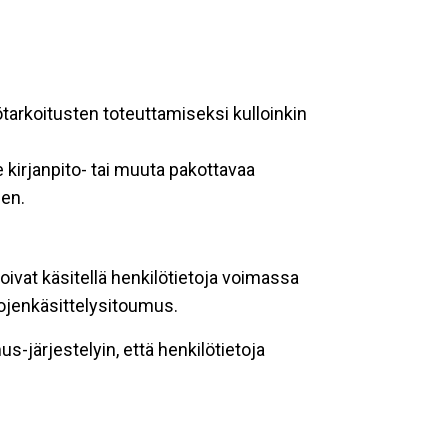
ötarkoitusten toteuttamiseksi kulloinkin
 kirjanpito- tai muuta pakottavaa
een.
oivat käsitellä henkilötietoja voimassa
tojenkäsittelysitoumus.
-järjestelyin, että henkilötietoja