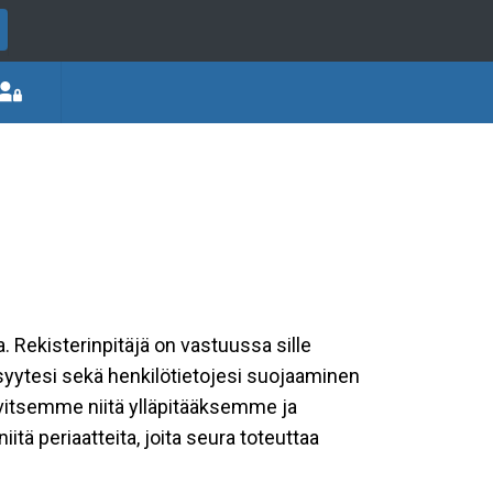
a. Rekisterinpitäjä on vastuussa sille
isyytesi sekä henkilötietojesi suojaaminen
rvitsemme niitä ylläpitääksemme ja
tä periaatteita, joita seura toteuttaa