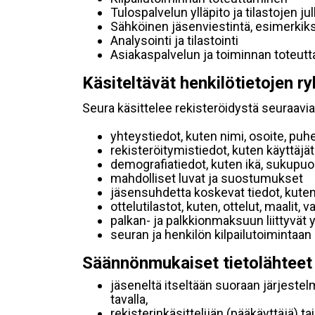
Tulospalvelun ylläpito ja tilastojen ju
Sähköinen jäsenviestintä, esimerkik
Analysointi ja tilastointi
Asiakaspalvelun ja toiminnan toteut
Käsiteltävät henkilötietojen ry
Seura käsittelee rekisteröidystä seuraavia 
yhteystiedot, kuten nimi, osoite, puh
rekisteröitymistiedot, kuten käyttäj
demografiatiedot, kuten ikä, sukupuoli 
mahdolliset luvat ja suostumukset
jäsensuhdetta koskevat tiedot, kuten
ottelutilastot, kuten, ottelut, maalit,
palkan- ja palkkionmaksuun liittyvät 
seuran ja henkilön kilpailutoimintaan
Säännönmukaiset tietolähteet
jäseneltä itseltään suoraan järjestel
tavalla,
rekisterinkäsittelijän (pääkäyttäjä) ta