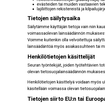
evästeiden tai muiden vastaavien tek
lajiliittojen rekistereistä ja kilpailujä
Tietojen säilytysaika
Säilytämme käyttäjän tietoja vain niin kau
voimassaolevan lainsäädännön mukaisest
Voimme kuitenkin olla velvoitettuja säily
lainsäädäntöä myös asiakassuhteen tai mu
Henkilötietojen käsittelijät
Seuran työntekijät, joiden työtehtävien to
olevan tietosuojalainsäädännön mukaisesti
Henkilötietojen käsittelyä voidaan myös ul
käsitellään voimassa olevan tietosuojala
Tietojen siirto EU:n tai Euroo