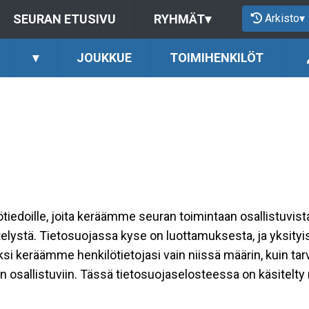
Arkisto
▾
SEURAN ETUSIVU
RYHMÄT
▾
▾
JOUKKUE
TOIMIHENKILÖT
ilötiedoille, joita keräämme seuran toimintaan osallistuvist
ttelystä. Tietosuojassa kyse on luottamuksesta, ja yksity
ksi keräämme henkilötietojasi vain niissä määrin, kuin ta
allistuviin. Tässä tietosuojaselosteessa on käsitelty nii