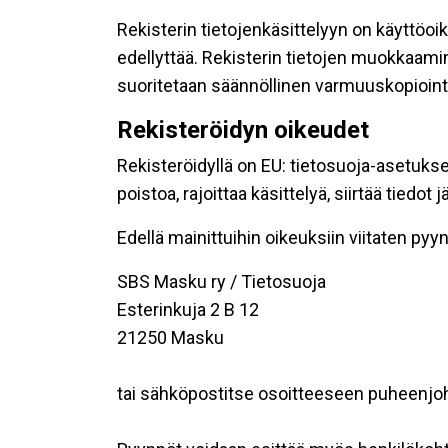
Rekisterin tietojenkäsittelyyn on käyttöoik
edellyttää. Rekisterin tietojen muokkaami
suoritetaan säännöllinen varmuuskopiointi
Rekisteröidyn oikeudet
Rekisteröidyllä on EU: tietosuoja-asetukse
poistoa, rajoittaa käsittelyä, siirtää tiedo
Edellä mainittuihin oikeuksiin viitaten pyynn
SBS Masku ry / Tietosuoja
Esterinkuja 2 B 12
21250 Masku
tai sähköpostitse osoitteeseen puheenjo