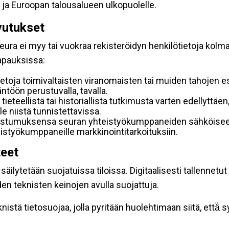
 ja Euroopan talousalueen ulkopuolelle.
vutukset
ura ei myy tai vuokraa rekisteröidyn henkilötietoja kolman
tapauksissa:
etoja toimivaltaisten viranomaisten tai muiden tahojen e
töön perustuvalla, tavalla.
 tieteellistä tai historiallista tutkimusta varten edellyttäe
e niistä tunnistettavissa.
uostumuksensa seuran yhteistyökumppaneiden sähköiseen 
hteistyökumppaneille markkinointitarkoituksiin.
teet
äilytetään suojatuissa tiloissa. Digitaalisesti tallennetut 
en teknisten keinojen avulla suojattuja.
stä tietosuojaa, jolla pyritään huolehtimaan siitä, että̈