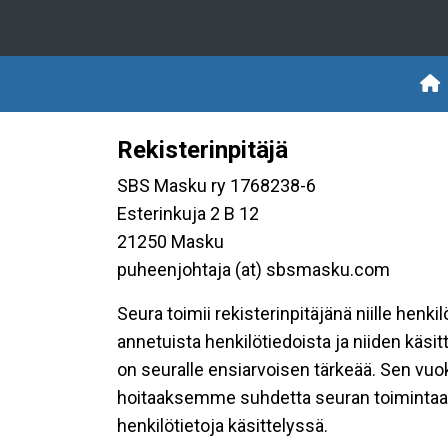
Rekisterinpitäjä
SBS Masku ry 1768238-6
Esterinkuja 2 B 12
21250 Masku
puheenjohtaja (at) sbsmasku.com
Seura toimii rekisterinpitäjänä niille henk
annetuista henkilötiedoista ja niiden käsi
on seuralle ensiarvoisen tärkeää. Sen vuo
hoitaaksemme suhdetta seuran toimintaan os
henkilötietoja käsittelyssä.