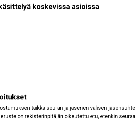
käsittelyä koskevissa asioissa
koitukset
suostumuksen taikka seuran ja jäsenen välisen jäsensuht
eruste on rekisterinpitäjän oikeutettu etu, etenkin seuraav