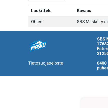
Luokittelu
Kuvaus
Ohjeet
SBS Masku ry se
SBS 
1768
Ester
2125
Tietosuojaseloste
0400 
puhe