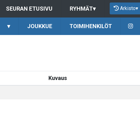
Arkisto
▾
SEURAN ETUSIVU
RYHMÄT
▾
▾
JOUKKUE
TOIMIHENKILÖT
Kuvaus