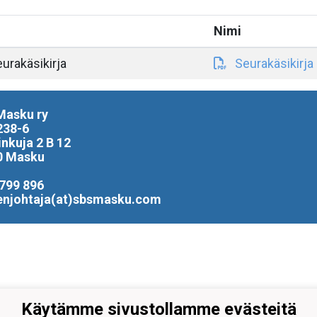
Nimi
urakäsikirja
Seurakäsikirj
Masku ry
238-6
inkuja 2 B 12
0 Masku
799 896
enjohtaja(at)sbsmasku.com
Käytämme sivustollamme evästeitä