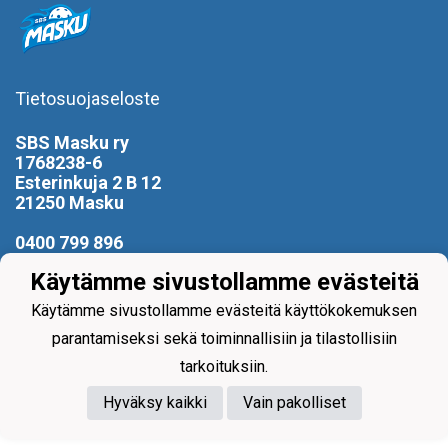
Tietosuojaseloste
SBS Masku ry
1768238-6
Esterinkuja 2 B 12
21250 Masku
0400 799 896
puheenjohtaja(at)sbsmasku.com
Käytämme sivustollamme evästeitä
Käytämme sivustollamme evästeitä käyttökokemuksen
parantamiseksi sekä toiminnallisiin ja tilastollisiin
tarkoituksiin.
Powered by
Hyväksy kaikki
Vain pakolliset