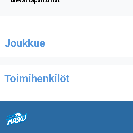
Tulevat tapahtumat
Joukkue
Toimihenkilöt