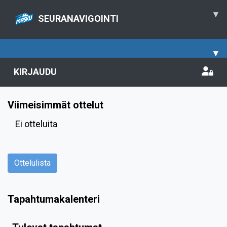
▾
SEURANAVIGOINTI
▾
KIRJAUDU
Viimeisimmät ottelut
Ei otteluita
Ottelulista
Tapahtumakalenteri