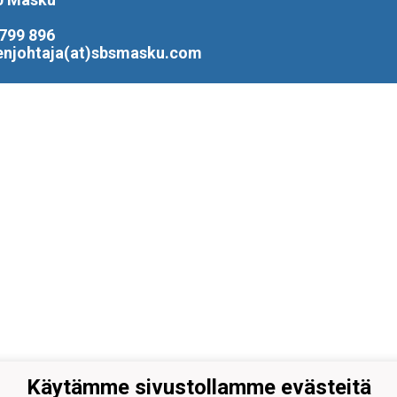
799 896
enjohtaja(at)sbsmasku.com
Käytämme sivustollamme evästeitä