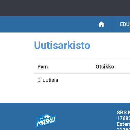
ED
Uutisarkisto
Pvm
Otsikko
Ei uutisia
SBS 
1768
Ester
2125