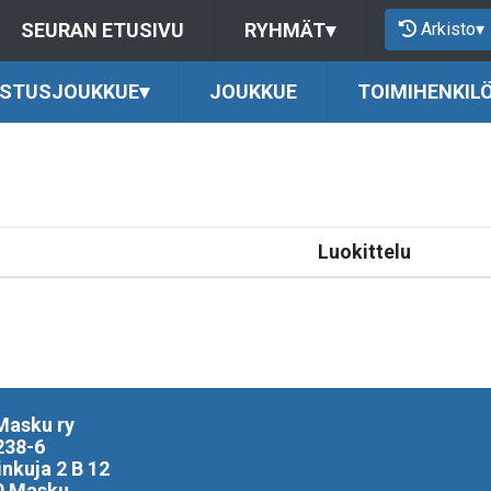
Arkisto
▾
SEURAN ETUSIVU
RYHMÄT
▾
USTUSJOUKKUE
▾
JOUKKUE
TOIMIHENKIL
Luokittelu
Masku ry
238-6
inkuja 2 B 12
0 Masku