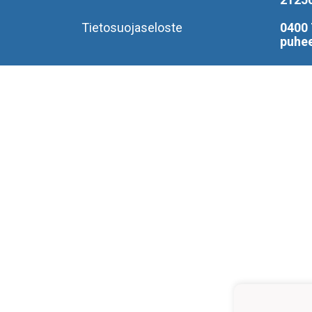
Tietosuojaseloste
0400 
puhe