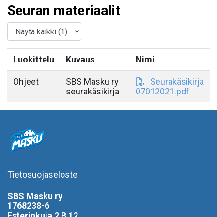
Seuran materiaalit
Luokittelu
Kuvaus
Nimi
Ohjeet
SBS Masku ry
Seurakäsikirja
seurakäsikirja
07012021.pdf
Tietosuojaseloste
SBS Masku ry
1768238-6
Esterinkuja 2 B 12