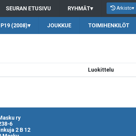
Arkisto
▾
SEURAN ETUSIVU
RYHMÄT
▾
P19 (2008)
▾
JOUKKUE
TOIMIHENKILÖT
Luokittelu
Masku ry
238-6
inkuja 2 B 12
0 Masku