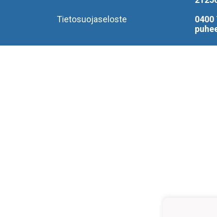
Tietosuojaseloste
0400 
puhe