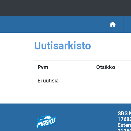
Uutisarkisto
Pvm
Otsikko
Ei uutisia
SBS 
1768
Ester
2125