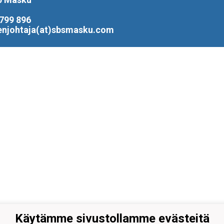
799 896
enjohtaja(at)sbsmasku.com
Käytämme sivustollamme evästeitä