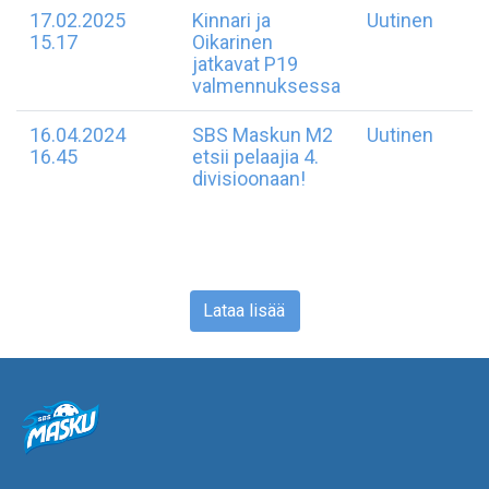
17.02.2025
Kinnari ja
Uutinen
15.17
Oikarinen
jatkavat P19
valmennuksessa
16.04.2024
SBS Maskun M2
Uutinen
16.45
etsii pelaajia 4.
divisioonaan!
Lataa lisää