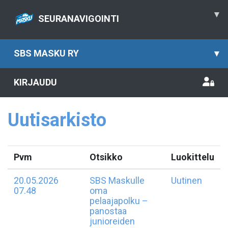
▾
SEURANAVIGOINTI
SBS MASKU RY
▾
KIRJAUDU
Uutisarkisto
Pvm
Otsikko
Luokittelu
20.05.2026
SBS Maskulle
Uutinen
07.48
oma
pelaajapolku –
panostaa
junioreiden