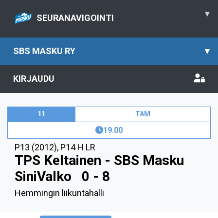
▾
SEURANAVIGOINTI
SBS MASKU RY
▾
KIRJAUDU
11
TAM
19.00
P13 (2012)
,
P14 H LR
TPS Keltainen - SBS Masku
SiniValko
0 - 8
Hemmingin liikuntahalli