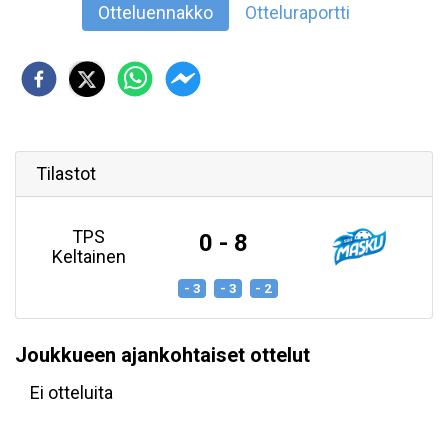
Otteluennakko
Otteluraportti
Tilastot
TPS
0 - 8
Keltainen
- 3
- 3
- 2
Joukkueen ajankohtaiset ottelut
Ei otteluita