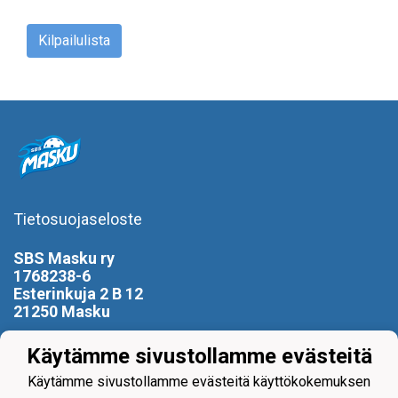
Kilpailulista
Tietosuojaseloste
SBS Masku ry
1768238-6
Esterinkuja 2 B 12
21250 Masku
0400 799 896
Käytämme sivustollamme evästeitä
puheenjohtaja(at)sbsmasku.com
Käytämme sivustollamme evästeitä käyttökokemuksen