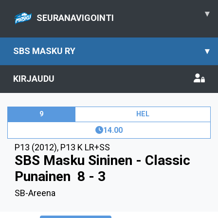
▾
SEURANAVIGOINTI
SBS MASKU RY
▾
KIRJAUDU
9
HEL
14.00
P13 (2012)
,
P13 K LR+SS
SBS Masku Sininen - Classic
Punainen
8 - 3
SB-Areena