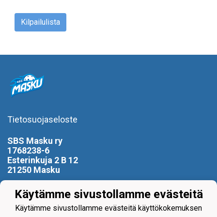
Kilpailulista
Tietosuojaseloste
SBS Masku ry
1768238-6
Esterinkuja 2 B 12
21250 Masku
0400 799 896
Käytämme sivustollamme evästeitä
puheenjohtaja(at)sbsmasku.com
Käytämme sivustollamme evästeitä käyttökokemuksen