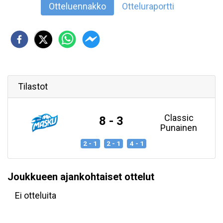
Otteluennakko
Otteluraportti
Tilastot
Classic
8 - 3
Punainen
2 - 1
2 - 1
4 - 1
Joukkueen ajankohtaiset ottelut
Ei otteluita