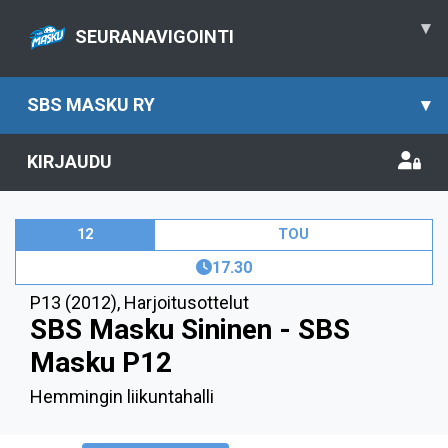
▾
SEURANAVIGOINTI
SBS MASKU RY
▾
KIRJAUDU
12
TOU
17.30
P13 (2012)
,
Harjoitusottelut
SBS Masku Sininen - SBS
Masku P12
Hemmingin liikuntahalli