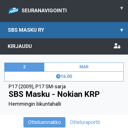
▾
SEURANAVIGOINTI
SBS MASKU RY
▾
KIRJAUDU
2
MAR
16.00
P17 (2009)
,
P17 SM-sarja
SBS Masku - Nokian KRP
Hemmingin liikuntahalli
Otteluennakko
Otteluraportti