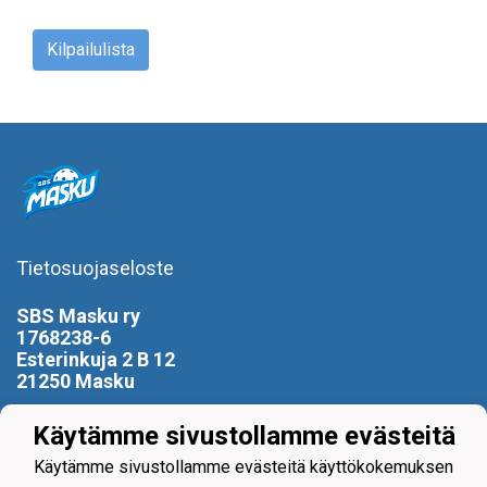
Kilpailulista
Tietosuojaseloste
SBS Masku ry
1768238-6
Esterinkuja 2 B 12
21250 Masku
0400 799 896
Käytämme sivustollamme evästeitä
puheenjohtaja(at)sbsmasku.com
Käytämme sivustollamme evästeitä käyttökokemuksen