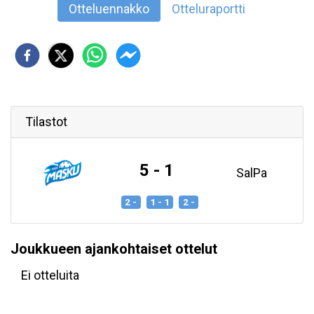
Otteluennakko
Otteluraportti
Tilastot
5 - 1
SalPa
2 -
1 - 1
2 -
Joukkueen ajankohtaiset ottelut
Ei otteluita