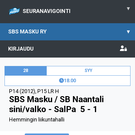
▾
SEURANAVIGOINTI
SBS MASKU RY
▾
KIRJAUDU
28
SYY
18.00
P14 (2012)
,
P15 LR H
SBS Masku / SB Naantali
sini/valko - SalPa
5 - 1
Hemmingin liikuntahalli