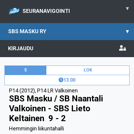
▾
SEURANAVIGOINTI
SBS MASKU RY
▾
KIRJAUDU
5
LOK
13.00
P14 (2012)
,
P14 LR Valkoinen
SBS Masku / SB Naantali
Valkoinen - SBS Lieto
Keltainen
9 - 2
Hemmingin liikuntahalli