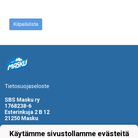
Kilpailulista
Tietosuojaseloste
SBS Masku ry
1768238-6
Esterinkuja 2 B 12
21250 Masku
0400 799 896
Käytämme sivustollamme evästeitä
puheenjohtaja(at)sbsmasku.com