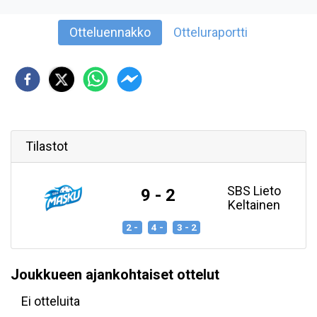
Otteluennakko
Otteluraportti
Tilastot
SBS Lieto
9 - 2
Keltainen
2 -
4 -
3 - 2
Joukkueen ajankohtaiset ottelut
Ei otteluita