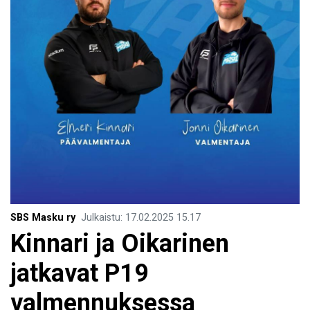
SBS Masku ry
Julkaistu
:
17.02.2025
15.17
Kinnari ja Oikarinen
jatkavat P19
valmennuksessa