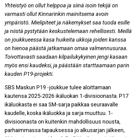
Yhteistyö on ollut helppoa ja siinä isoin tekijä on
varmasti ollut Kinnarinkin mainitsema avoin
ympäristö. Mielipiteet ja näkemykset saa tuoda esille
ja niistä pystytään keskustelemaan rehellisesti. Meillä
on joukkueessa kasa huikeita ukkoja joiden kanssa
on hienoa päästä jatkamaan omaa valmennusuraa.
Toivottavasti saadaan kilpailukykyinen jengi kasaan
myös ensi kaudeksi, ja päästään starttaamaan parin
kauden P19-projekti.
SBS Maskun P19 -joukkue tulee aloittamaan
kautensa 2025-2026 ikäluokan 1-divisioonasta. P17
ikäluokasta ei saa SM-sarja paikkaa seuraavalle
kaudelle, koska ikäluokka ja sarja muuttuu. 1-
divisioonasta on kuitenkin mahdollisuus nousta,
parhaimmassa tapauksessa jo alkusarjan jälkeen,