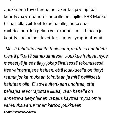
Joukkueen tavoitteena on rakentaa ja ylläpitää
kehittyvää ympäristöä nuorille pelaajille. SBS Masku
haluaa olla vaihtoehto pelaajalle, jossa saat
mahdollisuuden pelata valtakunnallisella tasolla ja
kehittyä pelaajana tavoitteellisessa ympäristössä.
-
Meillä tehdään asioita tosissaan, mutta ei unohdeta
pientä pilkettä silmäkulmassa. Joukkue haluaa myös
menestyä ja se näkyy jokapäiväisessä tekemisessä.
Itse valmentajana haluan, että joukkueella on tietyt
raamit jonka mukaan toimitaan ja mitä pelillisesti
halutaan olla. Ei sovi kuitenkaan unohtaa, että
pelaajaa ei voi rajoittaa liikaa, vaan hänelle on
annettava tietynlainen vapaus käyttää myös omia
vahvuuksiaan, Kinnari kertoo joukkueen
toimintatavoista.