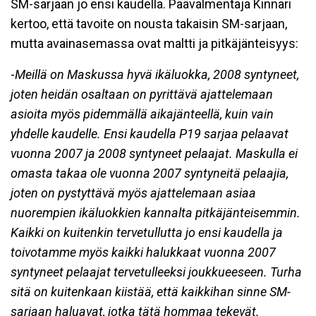
SM-sarjaan jo ensi kaudella. Päävalmentaja Kinnari
kertoo, että tavoite on nousta takaisin SM-sarjaan,
mutta avainasemassa ovat maltti ja pitkäjänteisyys:
-
Meillä on Maskussa hyvä ikäluokka, 2008 syntyneet,
joten heidän osaltaan on pyrittävä ajattelemaan
asioita myös pidemmällä aikajänteellä, kuin vain
yhdelle kaudelle. Ensi kaudella P19 sarjaa pelaavat
vuonna 2007 ja 2008 syntyneet pelaajat. Maskulla ei
omasta takaa ole vuonna 2007 syntyneitä pelaajia,
joten on pystyttävä myös ajattelemaan asiaa
nuorempien ikäluokkien kannalta pitkäjänteisemmin.
Kaikki on kuitenkin tervetullutta jo ensi kaudella ja
toivotamme myös kaikki halukkaat vuonna 2007
syntyneet pelaajat tervetulleeksi joukkueeseen. Turha
sitä on kuitenkaan kiistää, että kaikkihan sinne SM-
sarjaan haluavat, jotka tätä hommaa tekevät.