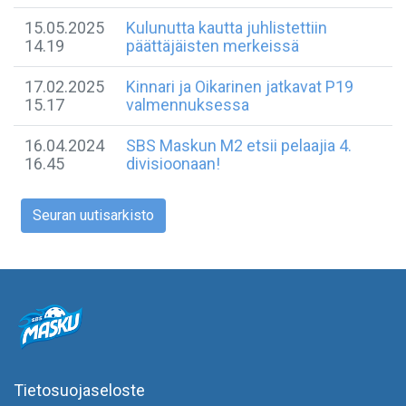
15.05.2025
Kulunutta kautta juhlistettiin
14.19
päättäjäisten merkeissä
17.02.2025
Kinnari ja Oikarinen jatkavat P19
15.17
valmennuksessa
16.04.2024
SBS Maskun M2 etsii pelaajia 4.
16.45
divisioonaan!
Seuran uutisarkisto
Tietosuojaseloste