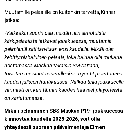
Muutamille pelaajille on kuitenkin tarvetta, Kinnari
jatkaa:
-
Vaikkakin suurin osa meidän niin sanotuista
kärkipelaajista jatkavat joukkueessa, muutamia
pelimiehiä silti tarvitaan ensi kaudelle. Mikäli olet
kehittymishaluinen pelaaja, joka haluaa olla mukana
nostamassa Maskua takaisin SM-sarjaan,
toivotamme sinut tervetulleeksi. Tryoutit pidettäneen
kauden jälkeen huhtikuussa. Nälkää tällä joukkueella
varmasti on, kun tämän kauden haaveet playoffeista
on kariutumassa.
Mikäli pelaaminen SBS Maskun P19- joukkueessa
kiinnostaa kaudella 2025-2026, voit olla
yhteydessä suoraan päävalmentaja
Elmeri