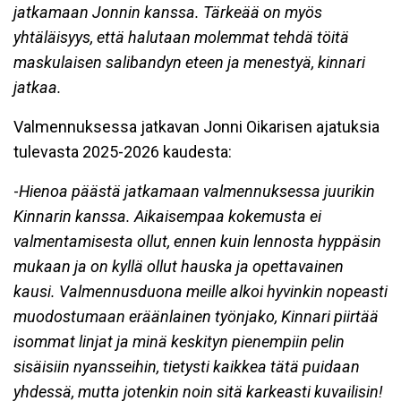
jatkamaan Jonnin kanssa. Tärkeää on myös
yhtäläisyys, että halutaan molemmat tehdä töitä
maskulaisen salibandyn eteen ja menestyä, kinnari
jatkaa.
Valmennuksessa jatkavan Jonni Oikarisen ajatuksia
tulevasta 2025-2026 kaudesta:
-
Hienoa päästä jatkamaan valmennuksessa juurikin
Kinnarin kanssa. Aikaisempaa kokemusta ei
valmentamisesta ollut, ennen kuin lennosta hyppäsin
mukaan ja on kyllä ollut hauska ja opettavainen
kausi. Valmennusduona meille alkoi hyvinkin nopeasti
muodostumaan eräänlainen työnjako, Kinnari piirtää
isommat linjat ja minä keskityn pienempiin pelin
sisäisiin nyansseihin, tietysti kaikkea tätä puidaan
yhdessä, mutta jotenkin noin sitä karkeasti kuvailisin!