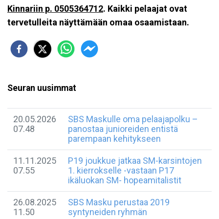
Kinnariin p. 0505364712
. Kaikki pelaajat ovat
tervetulleita näyttämään omaa osaamistaan.
Seuran uusimmat
20.05.2026
SBS Maskulle oma pelaajapolku –
07.48
panostaa junioreiden entistä
parempaan kehitykseen
11.11.2025
P19 joukkue jatkaa SM-karsintojen
07.55
1. kierrokselle -vastaan P17
ikäluokan SM- hopeamitalistit
26.08.2025
SBS Masku perustaa 2019
11.50
syntyneiden ryhmän